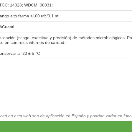
TCC: 14028; WDCM: 00031;
ango alto farma >100 ufc/0,1 ml
ACuanti
alidación (sesgo, exactitud y precisión) de métodos microbiológicos. P
so en controles internos de calidad.
onservar a -20 ± 5 °C
cen en esta web son de aplicación en España y podrían variar en funci