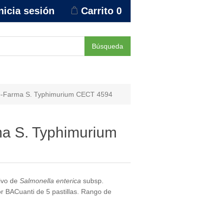
nicia sesión
Carrito
0
Búsqueda
o-Farma S. Typhimurium CECT 4594
a S. Typhimurium
tivo de
Salmonella enterica
subsp.
 BACuanti de 5 pastillas. Rango de