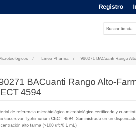
Registro
I
or de atributo
Microbiológicos
/
Línea Pharma
/
990271 BACuanti Rango Alt
90271 BACuanti Rango Alto-Farm
ECT 4594
erial de referencia microbiológico microbiológico certificado y cuantita
erica
serovar Typhimurium CECT 4594. Suministrado en un dispensador
centración alto farma (>100 ufc/0.1 mL)