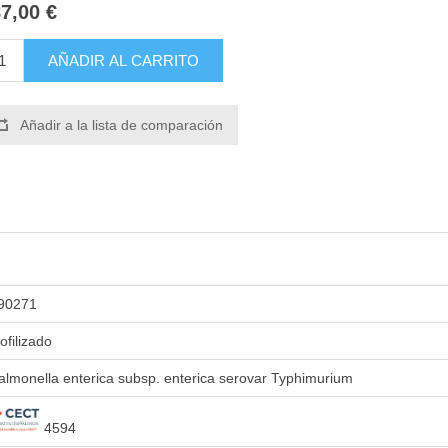
7,00 €
AÑADIR AL CARRITO
Añadir a la lista de comparación
90271
iofilizado
almonella enterica subsp. enterica serovar Typhimurium
4594