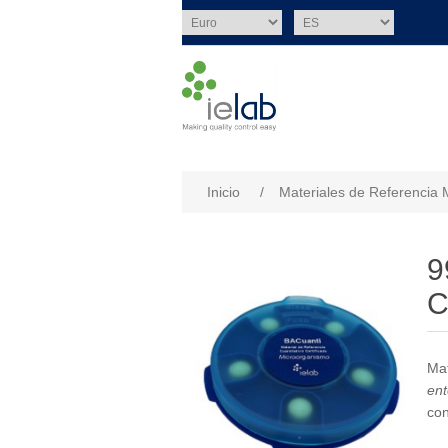
Nombre del atributo
Val
Inicio
/
Materiales de Referencia 
9
C
Mat
ent
con