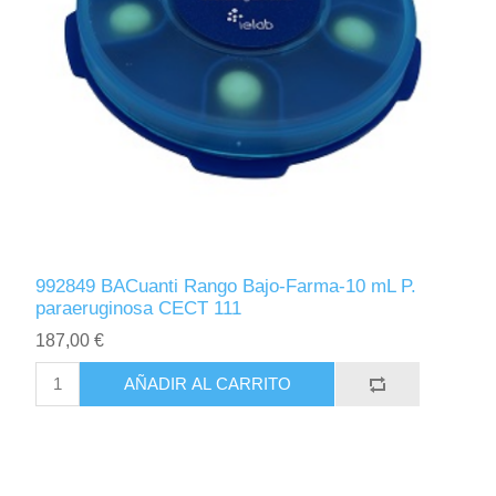
992849 BACuanti Rango Bajo-Farma-10 mL P.
paraeruginosa CECT 111
187,00 €
AÑADIR AL CARRITO