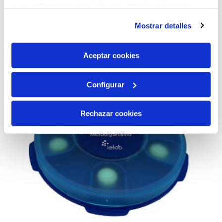
AÑADIR AL CARRITO
pulsas “Rechazar cookies”, equivaldrá a rechazar la
instalación de todas las cookies salvo las necesarias que
Mostrar detalles
son indispensables para que el sitio web funcione y que
por tanto no se pueden desactivar. Puedes consultar
más información en nuestra
Política de Cookies
Aceptar cookies
Configurar
Rechazar cookies