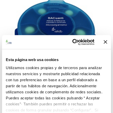
Esta página web usa cookies
Utilizamos cookies propias y de terceros para analizar
nuestros servicios y mostrarte publicidad relacionada
con tus preferencias en base a un perfil elaborado a
partir de tus hábitos de navegación. Adicionalmente
992834 BACuanti Rango Bajo-Farma-10 mL A.
utilizamos cookies de complemento de redes sociales.
brasiliensis CECT 2574
Puedes aceptar todas las cookies pulsando “ Aceptar
187,00 €
cookies”· También puedes permitir o rechazar las
cookies de forma granular pulsando “Configurar”. Si