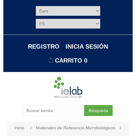
REGISTRO
INICIA SESIÓN
CARRITO
0
Búsqueda
Nombre del atributo
Valor de atributo
Inicio
/
Materiales de Referencia Microbiológicos
/