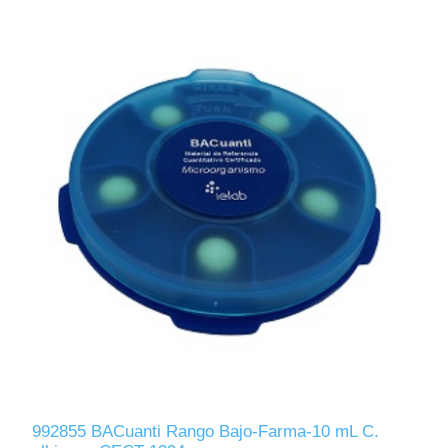
992855 BACuanti Rango Bajo-Farma-10 mL C.