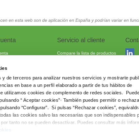
cen en esta web son de aplicación en España y podrían variar en funci
cuenta
Servicio al cliente
Cont
enta
Compare la lista de productos
dos
Envío y devoluciones
ies
to
Política cookies
 y de terceros para analizar nuestros servicios y mostrarte publ
Aviso Legal
Dracma
ncias en base a un perfil elaborado a partir de tus hábitos de
Política de privacidad
03114
te utilizamos cookies de complemento de redes sociales. Pued
 pulsando “ Aceptar cookies”· También puedes permitir o rechaza
+34 96
 pulsando “Configurar”. Si pulsas “Rechazar cookies”, equivaldr
comerc
 todas las cookies salvo las necesarias que son indispensables 
www.ie
e por tanto no se pueden desactivar. Puedes consultar más info
okies