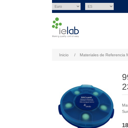
Nombre del atributo
Val
Inicio
/
Materiales de Referencia 
9
2
Mat
Sum
18