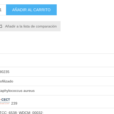
AÑADIR AL CARRITO
Añadir a la lista de comparación
90235
iofilizado
taphylococcus aureus
239
TCC: 6538; WDCM: 00032;