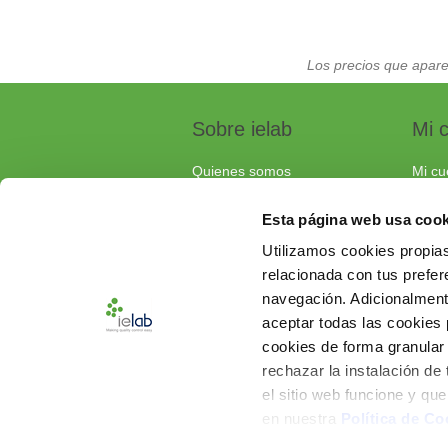
Los precios que apare
Sobre ielab
Mi 
Quienes somos
Mi cu
Calidad
Pedi
Esta página web usa cook
Soluciones a medida
Carri
Utilizamos cookies propias
Contacta con nosotros
relacionada con tus prefere
Documentos de interés
navegación. Adicionalmen
Preguntas frecuentes
aceptar todas las cookies
cookies de forma granular
rechazar la instalación de
el sitio web funcione y qu
en nuestra
Política de Co