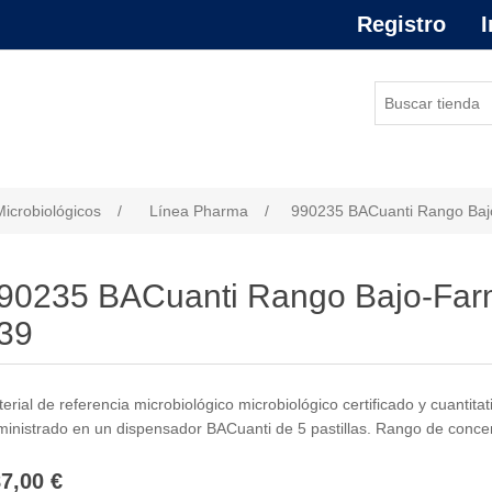
Registro
I
or de atributo
Microbiológicos
/
Línea Pharma
/
990235 BACuanti Rango Baj
90235 BACuanti Rango Bajo-Far
39
erial de referencia microbiológico microbiológico certificado y cuantita
inistrado en un dispensador BACuanti de 5 pastillas. Rango de conce
7,00 €