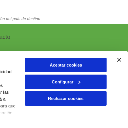
ón del país de destino
acto
Aceptar cookies
icidad
, 7 - Polígono Industrial Las Atalayas
Configurar
 ALICANTE (España)
es
r las
6 10 55 01
Rechazar cookies
á a
ial@ielab.es
para que
lab.es
rmación