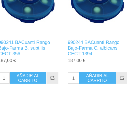
990241 BACuanti Rango
990244 BACuanti Rango
Bajo-Farma B. subtilis
Bajo-Farma C. albicans
CECT 356
CECT 1394
187,00 €
187,00 €
AÑADIR AL
AÑADIR AL
CARRITO
CARRITO