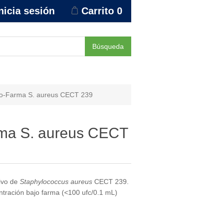
nicia sesión
Carrito
0
Búsqueda
o-Farma S. aureus CECT 239
ma S. aureus CECT
tivo de
Staphylococcus aureus
CECT 239.
ntración bajo farma (<100 ufc/0.1 mL)