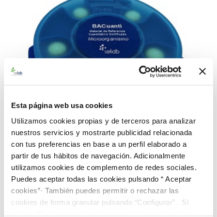
Esta página web usa cookies
Utilizamos cookies propias y de terceros para analizar
nuestros servicios y mostrarte publicidad relacionada
con tus preferencias en base a un perfil elaborado a
partir de tus hábitos de navegación. Adicionalmente
990119 BACuanti Rango Bajo L. monocytogenes
utilizamos cookies de complemento de redes sociales.
CECT 935
Puedes aceptar todas las cookies pulsando “ Aceptar
187,00 €
cookies”· También puedes permitir o rechazar las
cookies de forma granular pulsando “Configurar”. Si
AÑADIR AL CARRITO
pulsas “Rechazar cookies”, equivaldrá a rechazar la