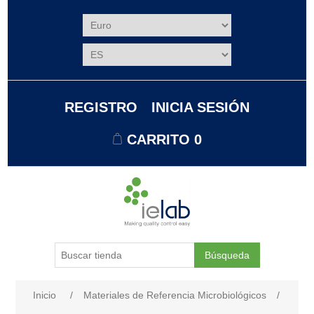
REGISTRO
INICIA SESIÓN
CARRITO
0
Búsqueda
Nombre del atributo
Valor de atributo
Inicio
/
Materiales de Referencia Microbiológicos
/