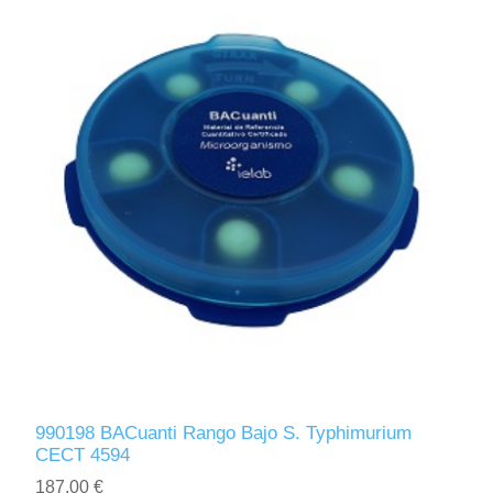
990198 BACuanti Rango Bajo S. Typhimurium
CECT 4594
187,00 €