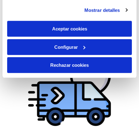
instalación de todas las cookies salvo las necesarias que
Mostrar detalles
son indispensables para que el sitio web funcione y que
por tanto no se pueden desactivar. Puedes consultar
más información en nuestra
Política de Cookies
Aceptar cookies
Configurar
Rechazar cookies