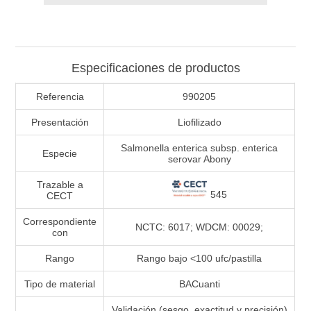
Especificaciones de productos
Referencia
990205
Presentación
Liofilizado
Salmonella enterica subsp. enterica
Especie
serovar Abony
Trazable a
545
CECT
Correspondiente
NCTC: 6017; WDCM: 00029;
con
Rango
Rango bajo <100 ufc/pastilla
Tipo de material
BACuanti
Validación (sesgo, exactitud y precisión)