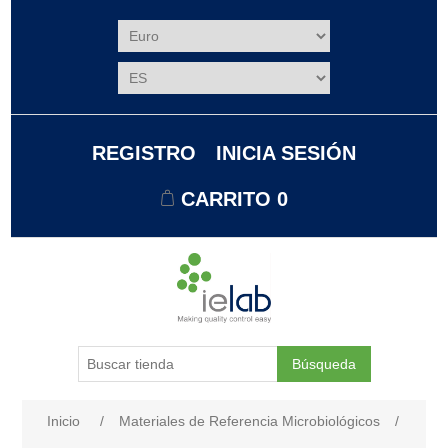
REGISTRO
INICIA SESIÓN
CARRITO
0
Búsqueda
Nombre del atributo
Valor de atributo
Inicio
/
Materiales de Referencia Microbiológicos
/