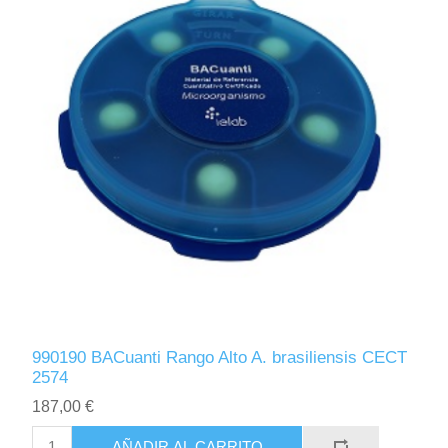
990190 BACuanti Rango Alto A. brasiliensis CECT
2574
187,00 €
AÑADIR AL CARRITO