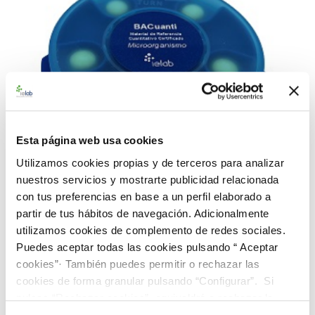
Esta página web usa cookies
Utilizamos cookies propias y de terceros para analizar
nuestros servicios y mostrarte publicidad relacionada
con tus preferencias en base a un perfil elaborado a
partir de tus hábitos de navegación. Adicionalmente
990174 BACuanti Rango Alto E. coli CECT 516
utilizamos cookies de complemento de redes sociales.
Puedes aceptar todas las cookies pulsando “ Aceptar
187,00 €
cookies”· También puedes permitir o rechazar las
AÑADIR AL CARRITO
cookies de forma granular pulsando “Configurar”. Si
pulsas “Rechazar cookies”, equivaldrá a rechazar la
instalación de todas las cookies salvo las necesarias que