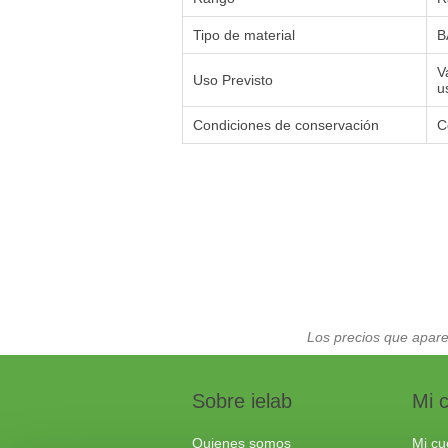
Tipo de material
B
V
Uso Previsto
u
Condiciones de conservación
C
Los precios que apare
Sobre ielab
Mi 
Quienes somos
Mi cu