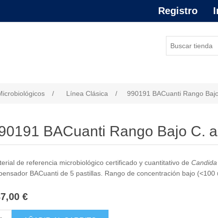
Registro
I
or de atributo
Microbiológicos
/
Línea Clásica
/
990191 BACuanti Rango Bajo
90191 BACuanti Rango Bajo C. 
erial de referencia microbiológico certificado y cuantitativo de
Candida 
pensador BACuanti de 5 pastillas. Rango de concentración bajo (<100 uf
7,00 €