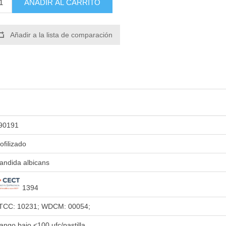
AÑADIR AL CARRITO
Añadir a la lista de comparación
90191
iofilizado
andida albicans
1394
TCC: 10231; WDCM: 00054;
ango bajo <100 ufc/pastilla