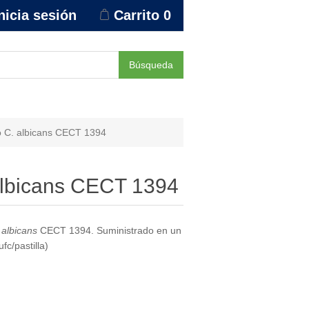
nicia sesión
Carrito
0
Búsqueda
 C. albicans CECT 1394
albicans CECT 1394
albicans
CECT 1394. Suministrado en un
c/pastilla)