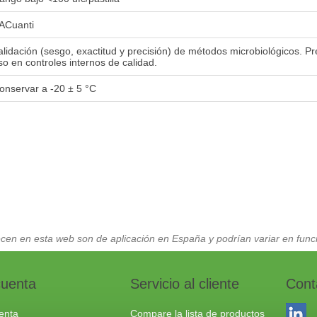
ACuanti
alidación (sesgo, exactitud y precisión) de métodos microbiológicos. P
so en controles internos de calidad.
onservar a -20 ± 5 °C
cen en esta web son de aplicación en España y podrían variar en funci
cuenta
Servicio al cliente
Cont
enta
Compare la lista de productos