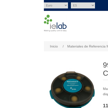
Nombre del atributo
Val
Inicio
/
Materiales de Referencia 
9
C
Mat
dis
11