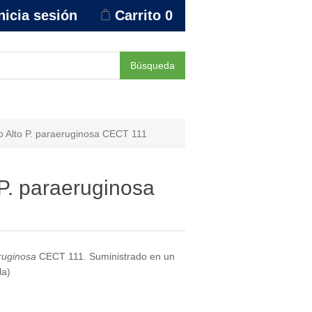
nicia sesión
Carrito
0
Búsqueda
 Alto P. paraeruginosa CECT 111
P. paraeruginosa
uginosa
CECT 111. Suministrado en un
la)