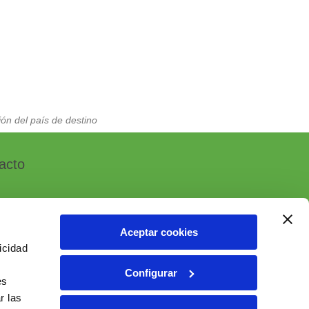
ón del país de destino
acto
Aceptar cookies
icidad
, 7 - Polígono Industrial Las Atalayas
Configurar
 ALICANTE (España)
es
r las
6 10 55 01