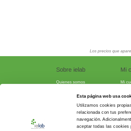
Los precios que apare
Sobre ielab
Mi 
Quienes somos
Mi cu
Calidad
Pedi
Esta página web usa cook
Soluciones a medida
Carri
Utilizamos cookies propias
Contacta con nosotros
relacionada con tus prefere
Documentos de interés
navegación. Adicionalmen
Preguntas frecuentes
aceptar todas las cookies