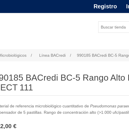
Registro
I
or de atributo
Microbiológicos
/
Línea BACredi
/
990185 BACredi BC-5 Rango
90185 BACredi BC-5 Rango Alto 
ECT 111
erial de referencia microbiológico cuantitativo de
Pseudomonas paraer
pensador de 5 pastillas. Rango de concentración alto (>1.000 ufc/pastil
2,00 €