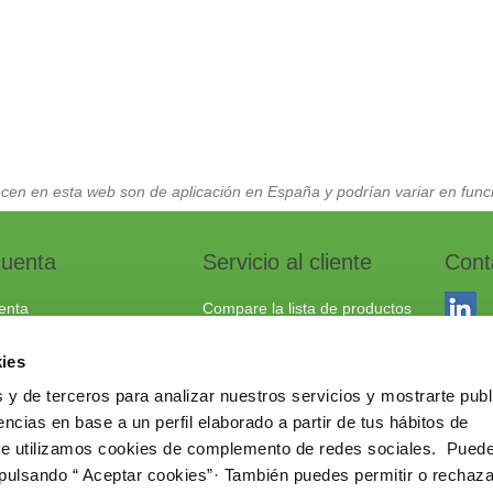
cen en esta web son de aplicación en España y podrían variar en funci
cuenta
Servicio al cliente
Cont
enta
Compare la lista de productos
dos
Envío y devoluciones
ies
to
Política cookies
 y de terceros para analizar nuestros servicios y mostrarte publ
Aviso Legal
Dracma
ncias en base a un perfil elaborado a partir de tus hábitos de
Política de privacidad
03114
te utilizamos cookies de complemento de redes sociales. Pued
 pulsando “ Aceptar cookies”· También puedes permitir o rechaza
+34 96