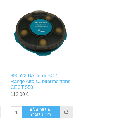
990522 BACredi BC-5
T
Rango Alto C. bifermentans
CECT 550
112,00 €
AÑADIR AL
CARRITO