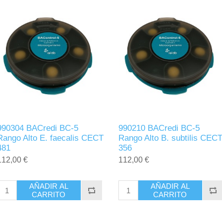
990304 BACredi BC-5
990210 BACredi BC-5
Rango Alto E. faecalis CECT
Rango Alto B. subtilis CEC
481
356
112,00 €
112,00 €
AÑADIR AL
AÑADIR AL
CARRITO
CARRITO