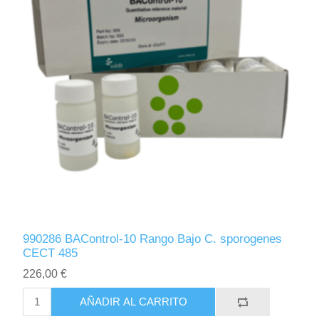
990286 BAControl-10 Rango Bajo C. sporogenes
CECT 485
226,00 €
AÑADIR AL CARRITO