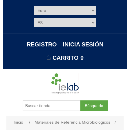
REGISTRO
INICIA SESIÓN
CARRITO
0
Búsqueda
Nombre del atributo
Valor de atributo
Inicio
/
Materiales de Referencia Microbiológicos
/