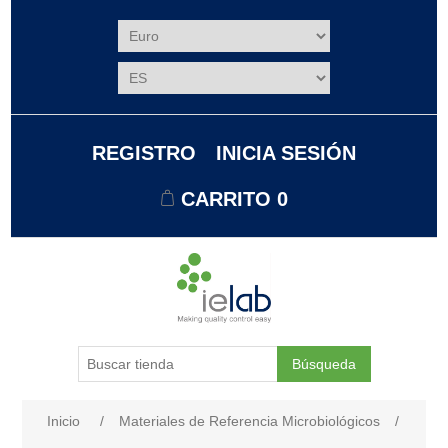
REGISTRO
INICIA SESIÓN
CARRITO
0
Búsqueda
Nombre del atributo
Valor de atributo
Inicio
/
Materiales de Referencia Microbiológicos
/