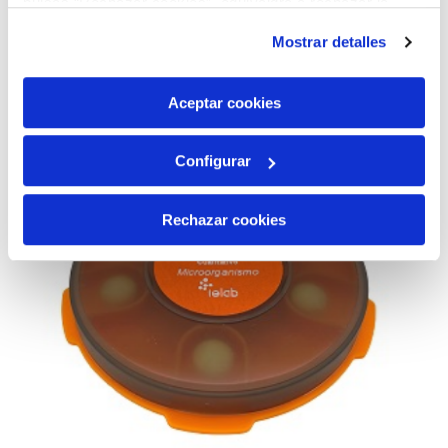
AÑADIR AL CARRITO
pulsas “Rechazar cookies”, equivaldrá a rechazar la
instalación de todas las cookies salvo las necesarias que
Mostrar detalles
son indispensables para que el sitio web funcione y que
por tanto no se pueden desactivar. Puedes consultar
más información en nuestra
Política de Cookies
Aceptar cookies
Configurar
Rechazar cookies