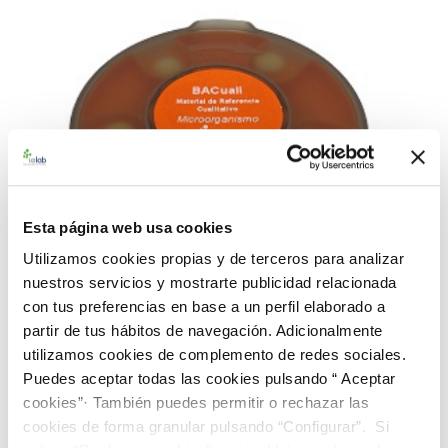
Esta página web usa cookies
Utilizamos cookies propias y de terceros para analizar
nuestros servicios y mostrarte publicidad relacionada
con tus preferencias en base a un perfil elaborado a
partir de tus hábitos de navegación. Adicionalmente
utilizamos cookies de complemento de redes sociales.
Puedes aceptar todas las cookies pulsando “ Aceptar
990168 BACredi BL Rango Alto E. coli CECT 516
cookies”· También puedes permitir o rechazar las
91,00 €
cookies de forma granular pulsando “Configurar”. Si