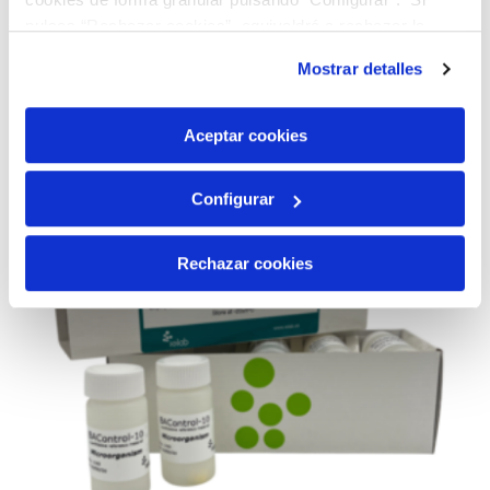
AÑADIR AL CARRITO
pulsas “Rechazar cookies”, equivaldrá a rechazar la
instalación de todas las cookies salvo las necesarias que
Mostrar detalles
son indispensables para que el sitio web funcione y que
por tanto no se pueden desactivar. Puedes consultar
más información en nuestra
Política de Cookies
Aceptar cookies
Configurar
Rechazar cookies