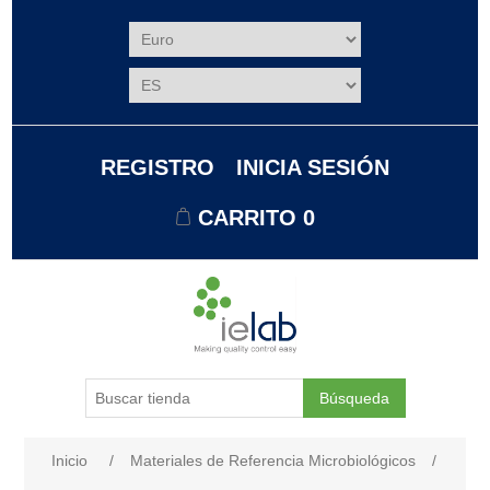
REGISTRO
INICIA SESIÓN
CARRITO
0
Búsqueda
Nombre del atributo
Valor de atributo
Inicio
/
Materiales de Referencia Microbiológicos
/