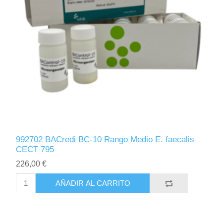
992702 BACredi BC-10 Rango Medio E. faecalis
CECT 795
226,00 €
AÑADIR AL CARRITO