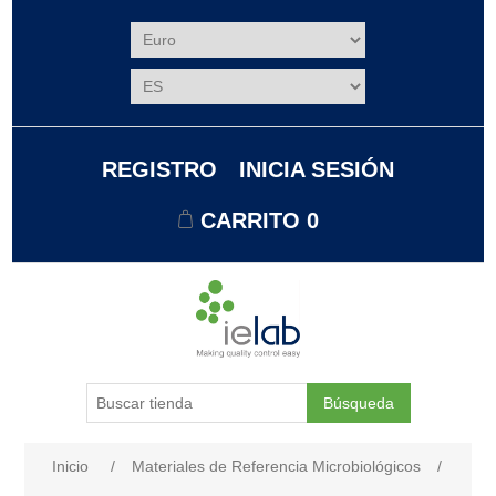
REGISTRO
INICIA SESIÓN
CARRITO
0
Búsqueda
Nombre del atributo
Valor de atributo
Inicio
/
Materiales de Referencia Microbiológicos
/