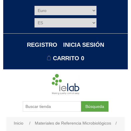
REGISTRO
INICIA SESIÓN
CARRITO
0
Búsqueda
Nombre del atributo
Valor de atributo
Inicio
/
Materiales de Referencia Microbiológicos
/