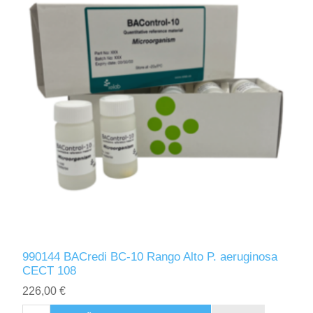
990144 BACredi BC-10 Rango Alto P. aeruginosa
CECT 108
226,00 €