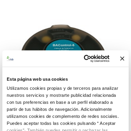
Esta página web usa cookies
Utilizamos cookies propias y de terceros para analizar
nuestros servicios y mostrarte publicidad relacionada
con tus preferencias en base a un perfil elaborado a
partir de tus hábitos de navegación. Adicionalmente
utilizamos cookies de complemento de redes sociales.
Puedes aceptar todas las cookies pulsando “ Aceptar
cookies”· También puedes permitir o rechazar las
990095 BACredi BC-5 Rango Alto E. coli CECT