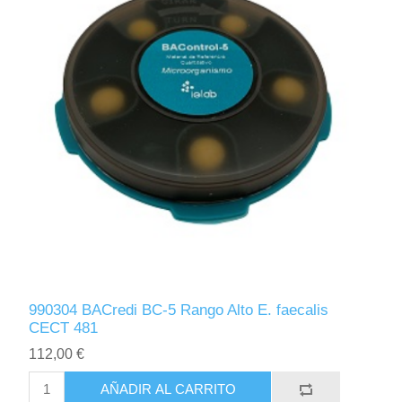
990304 BACredi BC-5 Rango Alto E. faecalis
CECT 481
112,00 €
AÑADIR AL CARRITO