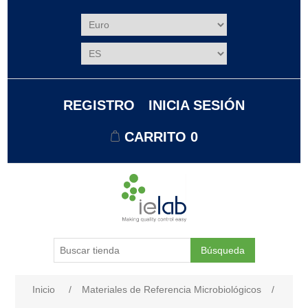
REGISTRO
INICIA SESIÓN
CARRITO
0
Búsqueda
Nombre del atributo
Valor de atributo
Inicio
/
Materiales de Referencia Microbiológicos
/