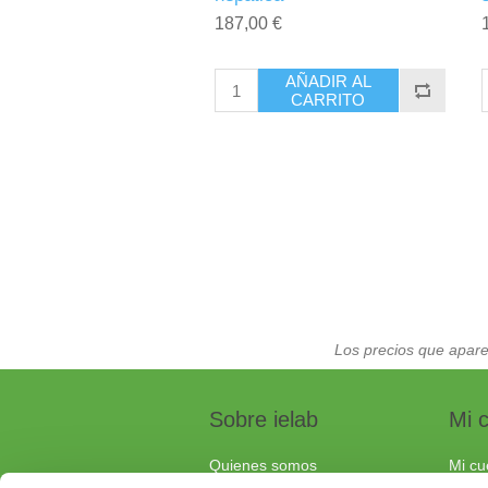
187,00 €
AÑADIR AL
CARRITO
Los precios que apare
Sobre ielab
Mi 
Quienes somos
Mi cu