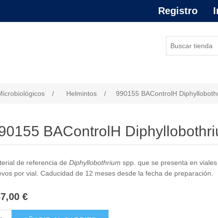
Registro
I
or de atributo
Microbiológicos
/
Helmintos
/
990155 BAControlH Diphylloboth
90155 BAControlH Diphyllobothri
erial de referencia de
Diphyllobothrium
spp. que se presenta en viale
vos por vial. Caducidad de 12 meses desde la fecha de preparación.
7,00 €