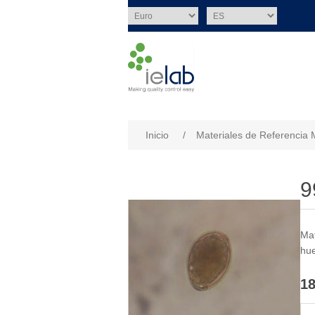
Nombre del atributo
Val
Inicio
/
Materiales de Referencia 
9
Mat
hue
18