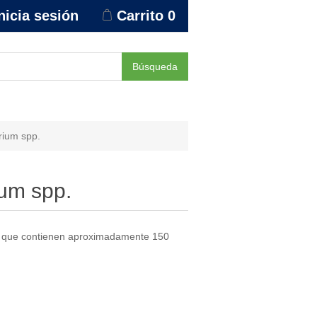
nicia sesión
Carrito
0
Búsqueda
rium spp.
um spp.
s que contienen aproximadamente 150