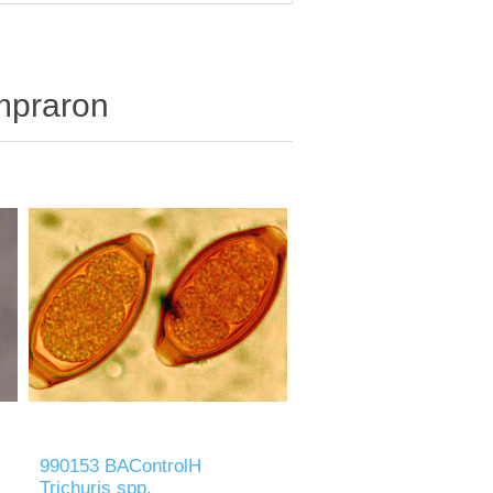
ompraron
990153 BAControlH
Trichuris spp.