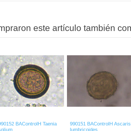
ompraron este artículo también c
990152 BAControlH Taenia
990151 BAControlH Ascaris
solium
lumbricoides