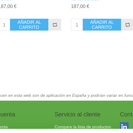
187,00 €
187,00 €
AÑADIR AL
AÑADIR AL
CARRITO
CARRITO
cen en esta web son de aplicación en España y podrían variar en funci
cuenta
Servicio al cliente
Cont
enta
Compare la lista de productos