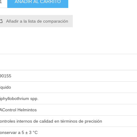
AÑADIR AL CARRITO
Añadir a la lista de comparación
90155
íquido
iphyllobothrium spp.
AControl Helmintos
ontroles internos de calidad en términos de precisión
onservar a 5 ± 3 °C