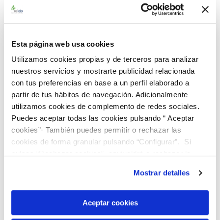
Esta página web usa cookies
Utilizamos cookies propias y de terceros para analizar
990153 BAControlH Trichuris spp.
nuestros servicios y mostrarte publicidad relacionada
con tus preferencias en base a un perfil elaborado a
187,00 €
partir de tus hábitos de navegación. Adicionalmente
AÑADIR AL CARRITO
utilizamos cookies de complemento de redes sociales.
Puedes aceptar todas las cookies pulsando “ Aceptar
cookies”· También puedes permitir o rechazar las
cookies de forma granular pulsando “Configurar”. Si
pulsas “Rechazar cookies”, equivaldrá a rechazar la
instalación de todas las cookies salvo las necesarias que
Mostrar detalles
son indispensables para que el sitio web funcione y que
por tanto no se pueden desactivar. Puedes consultar
más información en nuestra
Política de Cookies
Aceptar cookies