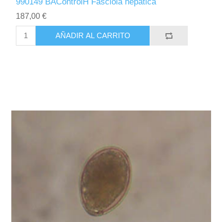
990149 BAControlH Fasciola hepatica
187,00 €
AÑADIR AL CARRITO