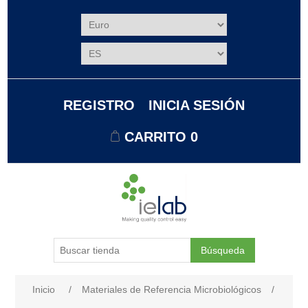
REGISTRO
INICIA SESIÓN
CARRITO
0
Búsqueda
Nombre del atributo
Valor de atributo
Inicio
/
Materiales de Referencia Microbiológicos
/