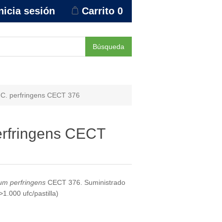
nicia sesión
Carrito
0
Búsqueda
 C. perfringens CECT 376
erfringens CECT
ium perfringens
CECT 376. Suministrado
1.000 ufc/pastilla)