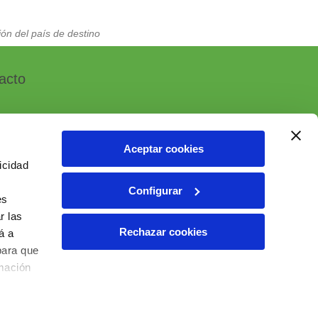
ón del país de destino
acto
Aceptar cookies
icidad
, 7 - Polígono Industrial Las Atalayas
Configurar
 ALICANTE (España)
es
r las
6 10 55 01
Rechazar cookies
á a
ial@ielab.es
para que
lab.es
rmación