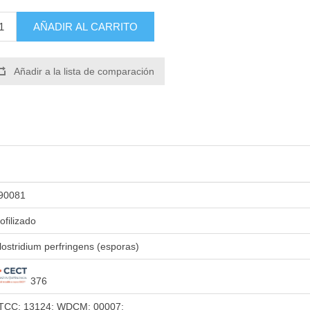
AÑADIR AL CARRITO
Añadir a la lista de comparación
90081
iofilizado
lostridium perfringens (esporas)
376
TCC: 13124; WDCM: 00007;