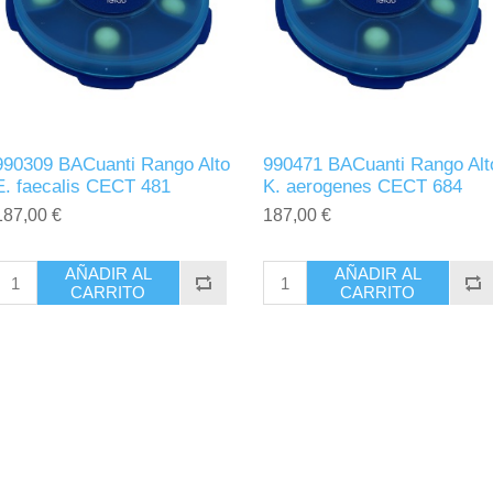
990309 BACuanti Rango Alto
990471 BACuanti Rango Alt
E. faecalis CECT 481
K. aerogenes CECT 684
187,00 €
187,00 €
AÑADIR AL
AÑADIR AL
CARRITO
CARRITO