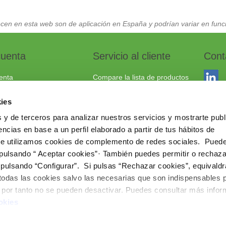
cen en esta web son de aplicación en España y podrían variar en funci
cuenta
Servicio al cliente
Cont
enta
Compare la lista de productos
dos
Envío y devoluciones
ies
to
Política cookies
 y de terceros para analizar nuestros servicios y mostrarte publ
Aviso Legal
Dracma
ncias en base a un perfil elaborado a partir de tus hábitos de
Política de privacidad
03114
te utilizamos cookies de complemento de redes sociales. Pued
 pulsando “ Aceptar cookies”· También puedes permitir o rechaza
+34 96
 pulsando “Configurar”. Si pulsas “Rechazar cookies”, equivaldr
comerc
 todas las cookies salvo las necesarias que son indispensables 
www.ie
e por tanto no se pueden desactivar. Puedes consultar más info
okies