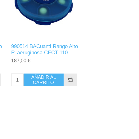
o
990514 BACuanti Rango Alto
P. aeruginosa CECT 110
187,00 €
AÑADIR AL
CARRITO