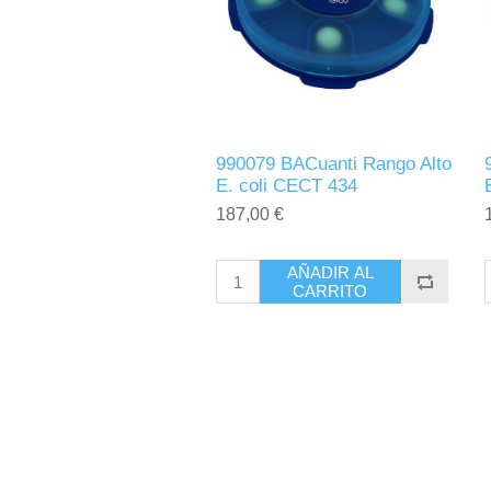
990079 BACuanti Rango Alto
E. coli CECT 434
187,00 €
AÑADIR AL
CARRITO