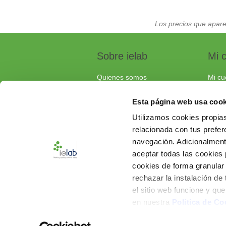
Los precios que apare
Sobre ielab
Mi 
Quienes somos
Mi cu
Calidad
Pedi
Esta página web usa cook
Soluciones a medida
Carri
Utilizamos cookies propias
Contacta con nosotros
relacionada con tus prefere
Documentos de interés
navegación. Adicionalmen
Preguntas frecuentes
aceptar todas las cookies
cookies de forma granular
rechazar la instalación de
el sitio web funcione y qu
en nuestra
Política de Co