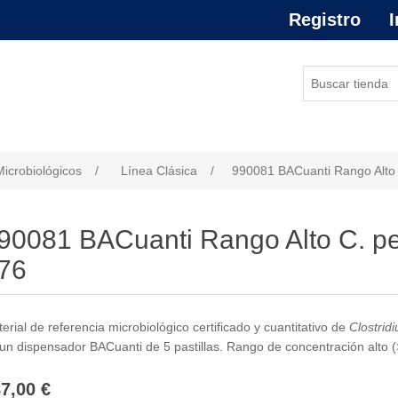
Registro
I
or de atributo
Microbiológicos
/
Línea Clásica
/
990081 BACuanti Rango Alto
90081 BACuanti Rango Alto C. p
76
erial de referencia microbiológico certificado y cuantitativo de
Clostrid
un dispensador BACuanti de 5 pastillas. Rango de concentración alto (>
7,00 €