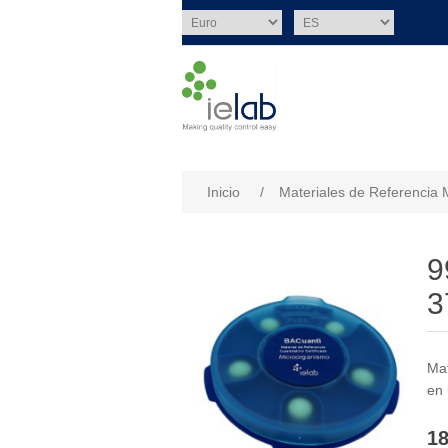
Nombre del atributo
Val
Inicio
/
Materiales de Referencia 
9
3
Mat
en 
18