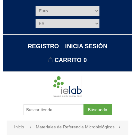
REGISTRO
INICIA SESIÓN
CARRITO
0
Búsqueda
Nombre del atributo
Valor de atributo
Inicio
/
Materiales de Referencia Microbiológicos
/