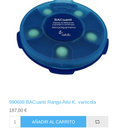
990688 BACuanti Rango Alto K. variicola
187,00 €
AÑADIR AL CARRITO