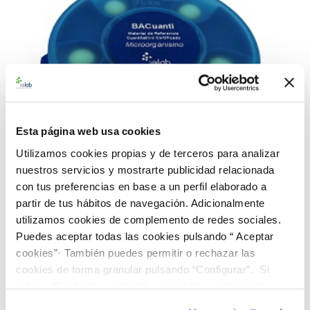
Esta página web usa cookies
Utilizamos cookies propias y de terceros para analizar
nuestros servicios y mostrarte publicidad relacionada
con tus preferencias en base a un perfil elaborado a
partir de tus hábitos de navegación. Adicionalmente
utilizamos cookies de complemento de redes sociales.
990079 BACuanti Rango Alto E. coli CECT 434
Puedes aceptar todas las cookies pulsando “ Aceptar
187,00 €
cookies”· También puedes permitir o rechazar las
cookies de forma granular pulsando “Configurar”. Si
AÑADIR AL CARRITO
pulsas “Rechazar cookies”, equivaldrá a rechazar la
instalación de todas las cookies salvo las necesarias que