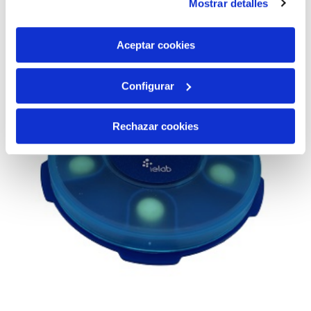
Mostrar detalles
son indispensables para que el sitio web funcione y que
por tanto no se pueden desactivar. Puedes consultar
más información en nuestra
Política de Cookies
Aceptar cookies
Configurar
Rechazar cookies