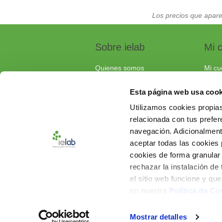
Los precios que apare
Sobre ielab
Mi 
Quienes somos
Mi cu
Calidad
Pedi
Esta página web usa cook
Soluciones a medida
Carri
Utilizamos cookies propias
Contacta con nosotros
relacionada con tus prefere
Documentos de interés
navegación. Adicionalmen
Preguntas frecuentes
aceptar todas las cookies
cookies de forma granular
rechazar la instalación de
el sitio web funcione y qu
en nuestra
Política de Co
Mostrar detalles
Powered by
nopCommerce