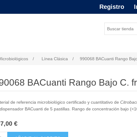
Registro
I
or de atributo
Microbiológicos
/
Línea Clásica
/
990068 BACuanti Rango Bajo
90068 BACuanti Rango Bajo C. f
erial de referencia microbiológico certificado y cuantitativo de
Citrobact
dispensador BACuanti de 5 pastillas. Rango de concentración bajo (<10
7,00 €