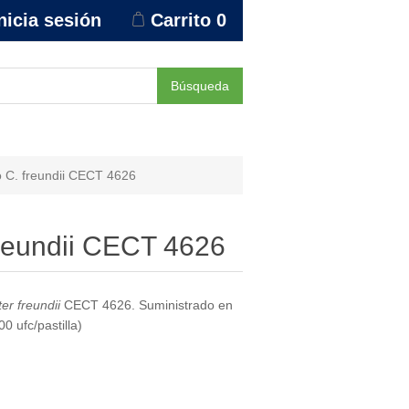
nicia sesión
Carrito
0
Búsqueda
 C. freundii CECT 4626
reundii CECT 4626
er freundii
CECT 4626. Suministrado en
0 ufc/pastilla)