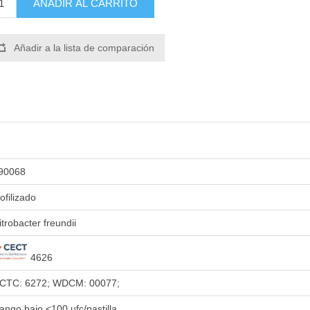
AÑADIR AL CARRITO
Añadir a la lista de comparación
90068
iofilizado
itrobacter freundii
4626
CTC: 6272; WDCM: 00077;
ango bajo <100 ufc/pastilla