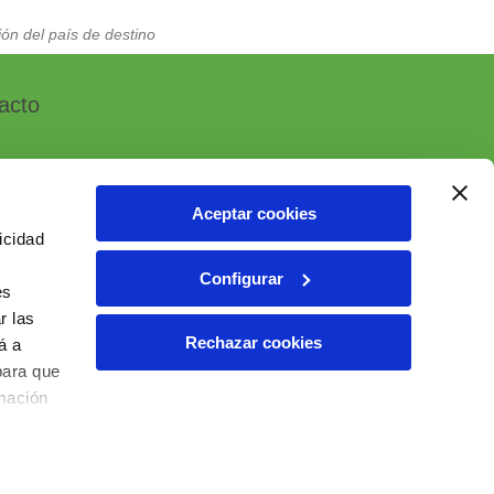
ón del país de destino
acto
Aceptar cookies
icidad
, 7 - Polígono Industrial Las Atalayas
Configurar
 ALICANTE (España)
es
r las
6 10 55 01
Rechazar cookies
á a
ial@ielab.es
para que
lab.es
rmación
6 IELAB Ventas. Todos los derechos reservados.