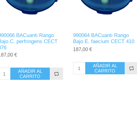
990066 BACuanti Rango
990064 BACuanti Rango
Bajo C. perfringens CECT
Bajo E. faecium CECT 410
376
187,00 €
187,00 €
AÑADIR AL
CARRITO
AÑADIR AL
CARRITO