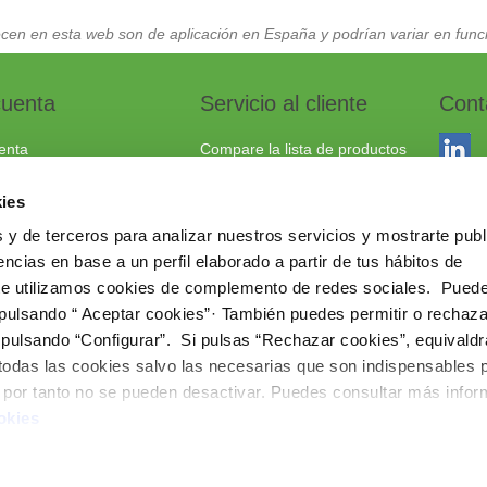
cen en esta web son de aplicación en España y podrían variar en funci
cuenta
Servicio al cliente
Cont
enta
Compare la lista de productos
dos
Envío y devoluciones
ies
to
Política cookies
 y de terceros para analizar nuestros servicios y mostrarte publ
Aviso Legal
Dracma
ncias en base a un perfil elaborado a partir de tus hábitos de
Política de privacidad
03114
te utilizamos cookies de complemento de redes sociales. Pued
 pulsando “ Aceptar cookies”· También puedes permitir o rechaza
+34 96
 pulsando “Configurar”. Si pulsas “Rechazar cookies”, equivaldr
comerc
 todas las cookies salvo las necesarias que son indispensables 
www.ie
e por tanto no se pueden desactivar. Puedes consultar más info
okies
Copyright © 202